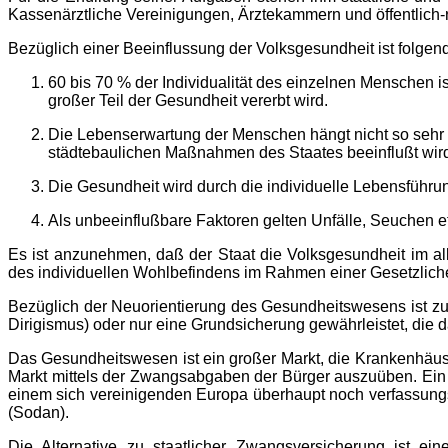
Kassenärztliche Vereinigungen, Ärztekammern und öffentlich-
Bezüglich einer Beeinflussung der Volksgesundheit ist folgend
60 bis 70 % der Individualität des einzelnen Menschen i
großer Teil der Gesundheit vererbt wird.
Die Lebenserwartung der Menschen hängt nicht so sehr 
städtebaulichen Maßnahmen des Staates beeinflußt wird
Die Gesundheit wird durch die individuelle Lebensführun
Als unbeeinflußbare Faktoren gelten Unfälle, Seuchen e
Es ist anzunehmen, daß der Staat die Volksgesundheit im 
des individuellen Wohlbefindens im Rahmen einer Gesetzlic
Bezüglich der Neuorientierung des Gesundheitswesens ist zu 
Dirigismus) oder nur eine Grundsicherung gewährleistet, die d
Das Gesundheitswesen ist ein großer Markt, die Krankenhäuse
Markt mittels der Zwangsabgaben der Bürger auszuüben. Ein st
einem sich vereinigenden Europa überhaupt noch verfassungs
(Sodan).
Die Alternative zu staatlicher Zwangsversicherung ist ei