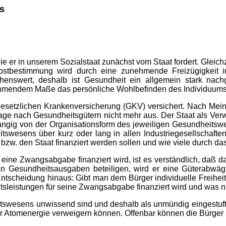
s
e er in unserem Sozialstaat zunächst vom Staat fordert. Gleichz
stbestimmung wird durch eine zunehmende Freizügigkeit inn
henswert, deshalb ist Gesundheit ein allgemein stark nach
unehmendem Maße das persönliche Wohlbefinden des Individuums
esetzlichen Krankenversicherung (GKV) versichert. Nach Meinu
ge nach Gesundheitsgütern nicht mehr aus. Der Staat als Verwal
hängig von der Organisationsform des jeweiligen Gesundheitswe
tswesens über kurz oder lang in allen Industriegesellschaften
 bzw. den Staat finanziert werden sollen und wie viele durch da
 eine Zwangsabgabe finanziert wird, ist es verständlich, daß 
 an Gesundheitsausgaben beteiligen, wird er eine Güterabwä
ntscheidung hinaus: Gibt man dem Bürger individuelle Freiheit 
sleistungen für seine Zwangsabgabe finanziert wird und was ni
tswesens unwissend sind und deshalb als unmündig eingestuft 
er Atomenergie verweigern können. Offenbar können die Bürger 