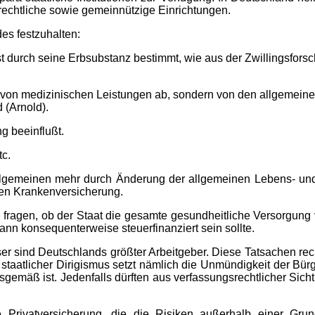
rechtliche sowie gemeinnützige Einrichtungen.
es festzuhalten:
st durch seine Erbsubstanz bestimmt, wie aus der Zwillingsfor
von medizinischen Leistungen ab, sondern von den allgemeinen
 (Arnold).
g beeinflußt.
tc.
allgemeinen mehr durch Änderung der allgemeinen Lebens- und
hen Krankenversicherung.
fragen, ob der Staat die gesamte gesundheitliche Versorgung vo
ann konsequenterweise steuerfinanziert sein sollte.
r sind Deutschlands größter Arbeitgeber. Diese Tatsachen rech
aatlicher Dirigismus setzt nämlich die Unmündigkeit der Bürger
gemäß ist. Jedenfalls dürften aus verfassungsrechtlicher Sic
ne Privatversicherung, die die Risiken außerhalb einer Gru