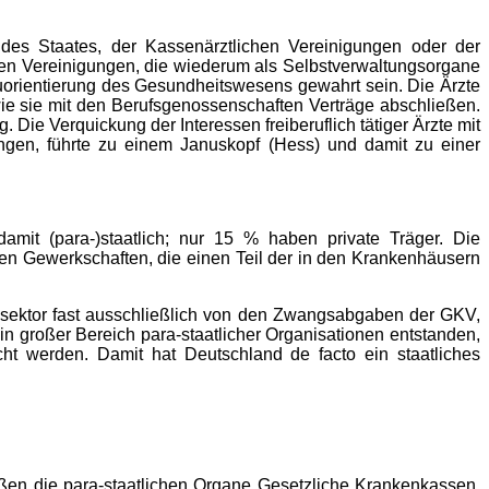
e des Staates, der Kassenärztlichen Vereinigungen oder der
chen Vereinigungen, die wiederum als Selbstverwaltungsorgane
euorientierung des Gesundheitswesens gewahrt sein. Die Ärzte
ie sie mit den Berufsgenossenschaften Verträge abschließen.
 Die Verquickung der Interessen freiberuflich tätiger Ärzte mit
ungen, führte zu einem Januskopf (Hess) und damit zu einer
amit (para-)staatlich; nur 15 % haben private Träger. Die
 Gewerkschaften, die einen Teil der in den Krankenhäusern
ssektor fast ausschließlich von den Zwangsabgaben der GKV,
h ein großer Bereich para-staatlicher Organisationen entstanden,
ht werden. Damit hat Deutschland de facto ein staatliches
eißen die para-staatlichen Organe Gesetzliche Krankenkassen,