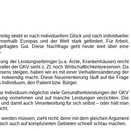
eitig strebt er nach individuellem Glück und nach individueller
erhalb Europas und der Welt stark gefördert. Für Arbeit,
gefragtes Gut. Diese Nachfrage geht heute weit über eine
.
ng der Leistungserbringer (u.a. Ärzte, Krankenhäuser) reicht
ter der GKV sieht z. Zt. noch Wirtschaftlichkeitsreserven. Da
sens steigen, haben wir es mit einer Verhaltensänderung der
 notwendig macht. Diese Neuorientierung läuft auf die Frage
s Individuum, den Patient bzw. Bürger.
das Individuum möglichst viele Gesundheitsleistungen der GKV
gung vornehmen und auf manche Leistungen verzichten. Die
und damit auch Verantwortung für sich selbst – oder hält man
cht.
werden müssen, zieht nicht; denn mit dem gleichen Argument
sich auch auf komplizierten Gebieten schnell schlau machen.