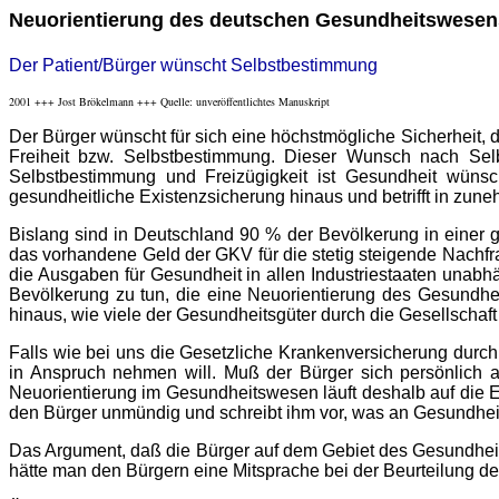
Neuorientierung des deutschen Gesundheitswesen
Der Patient/Bürger wünscht Selbstbestimmung
2001 +++ Jost Brökelmann +++ Quelle: unveröffentlichtes Manuskript
Der Bürger wünscht für sich eine höchstmögliche Sicherheit, di
Freiheit bzw. Selbstbestimmung. Dieser Wunsch nach Selb
Selbstbestimmung und Freizügigkeit ist Gesundheit wünsc
gesundheitliche Existenzsicherung hinaus und betrifft in z
Bislang sind in Deutschland 90 % der Bevölkerung in einer g
das vorhandene Geld der GKV für die stetig steigende Nachfra
die Ausgaben für Gesundheit in allen Industriestaaten unab
Bevölkerung zu tun, die eine Neuorientierung des Gesundhei
hinaus, wie viele der Gesundheitsgüter durch die Gesellschaft
Falls wie bei uns die Gesetzliche Krankenversicherung durch
in Anspruch nehmen will. Muß der Bürger sich persönlich
Neuorientierung im Gesundheitswesen läuft deshalb auf die E
den Bürger unmündig und schreibt ihm vor, was an Gesundheit
Das Argument, daß die Bürger auf dem Gebiet des Gesundhei
hätte man den Bürgern eine Mitsprache bei der Beurteilung d