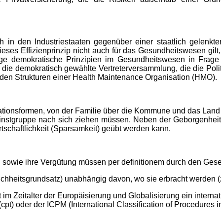
ich in den Industriestaaten gegenüber einer staatlich gelenkte
dieses Effizienprinzip nicht auch für das Gesundheitswesen gilt,
ige demokratische Prinzipien im Gesundheitswesen in Frage 
. die demokratisch gewählte Vertreterversammlung, die die Poli
den Strukturen einer Health Maintenance Organisation (HMO).
ationsformen, von der Familie über die Kommune und das Land 
instgruppe nach sich ziehen müssen. Neben der Geborgenheit für
irtschaftlichkeit (Sparsamkeit) geübt werden kann.
 sowie ihre Vergütung müssen per definitionem durch den Gese
chheitsgrundsatz) unabhängig davon, wo sie erbracht werden (z
 im Zeitalter der Europäisierung und Globalisierung ein interna
(cpt) oder der ICPM (International Classification of Procedures i