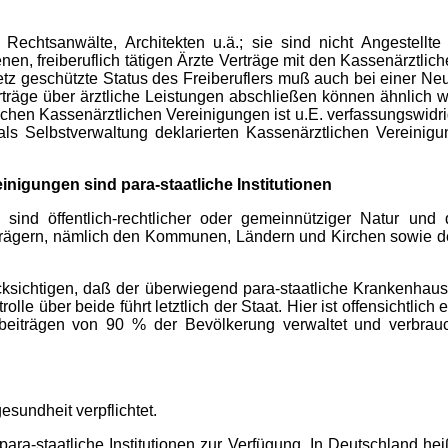
Rechtsanwälte, Architekten u.ä.; sie sind nicht Angestellt
n, freiberuflich tätigen Ärzte Verträge mit den Kassenärztli
esetz geschützte Status des Freiberuflers muß auch bei einer N
rträge über ärztliche Leistungen abschließen können ähnlich w
ichen Kassenärztlichen Vereinigungen ist u.E. verfassungswidrig.
ls Selbstverwaltung deklarierten Kassenärztlichen Vereinig
igungen sind para-staatliche Institutionen
sind öffentlich-rechtlicher oder gemeinnütziger Natur und d
gern, nämlich den Kommunen, Ländern und Kirchen sowie den
cksichtigen, daß der überwiegend para-staatliche Krankenhau
olle über beide führt letztlich der Staat. Hier ist offensichtlic
beiträgen von 90 % der Bevölkerung verwaltet und verbrauc
sundheit verpflichtet.
 para-staatliche Institutionen zur Verfügung. In Deutschland h