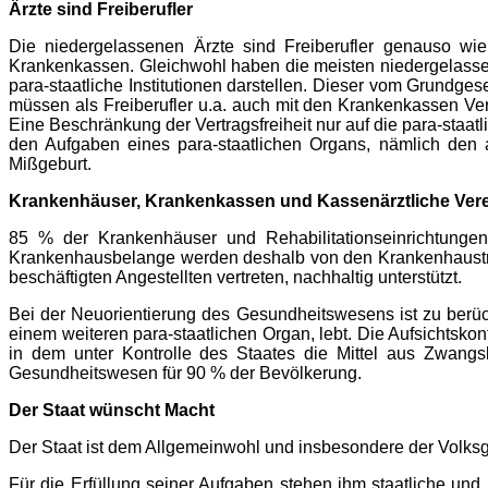
Ärzte sind Freiberufler
Die niedergelassenen Ärzte sind Freiberufler genauso wie 
Krankenkassen. Gleichwohl haben die meisten niedergelassene
para-staatliche Institutionen darstellen. Dieser vom Grundg
müssen als Freiberufler u.a. auch mit den Krankenkassen Ve
Eine Beschränkung der Vertragsfreiheit nur auf die para-staatl
den Aufgaben eines para-staatlichen Organs, nämlich den a
Mißgeburt.
Krankenhäuser, Krankenkassen und Kassenärztliche Verein
85 % der Krankenhäuser und Rehabilitationseinrichtungen 
Krankenhausbelange werden deshalb von den Krankenhausträ
beschäftigten Angestellten vertreten, nachhaltig unterstützt.
Bei der Neuorientierung des Gesundheitswesens ist zu berü
einem weiteren para-staatlichen Organ, lebt. Die Aufsichtskontr
in dem unter Kontrolle des Staates die Mittel aus Zwangs
Gesundheitswesen für 90 % der Bevölkerung.
Der Staat wünscht Macht
Der Staat ist dem Allgemeinwohl und insbesondere der Volksge
Für die Erfüllung seiner Aufgaben stehen ihm staatliche und